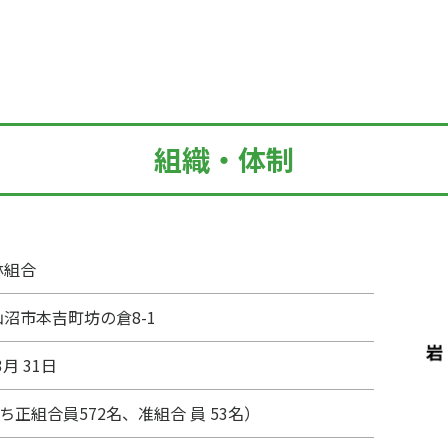
組織・体制
林組合
沼市本吉町坊の倉8-1
3月 31日
うち正組合員572名、准組合 員 53名）